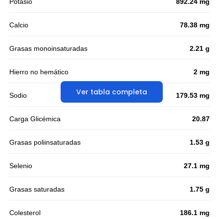
Potasio
892.24 mg
Calcio
78.38 mg
Grasas monoinsaturadas
2.21 g
Hierro no hemático
2 mg
Ver tabla completa
Sodio
179.53 mg
Carga Glicémica
20.87
Grasas poliinsaturadas
1.53 g
Selenio
27.1 mg
Grasas saturadas
1.75 g
Colesterol
186.1 mg