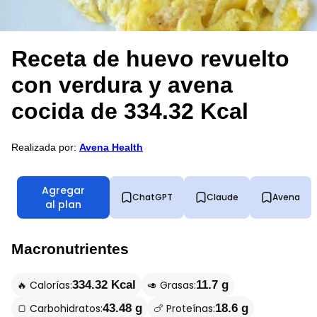
Receta de huevo revuelto
con verdura y avena
cocida de 334.32 Kcal
Realizada por:
Avena Health
Agregar
ChatGPT
Claude
Avena
al plan
Macronutrientes
🔥 Calorías:
🥑 Grasas:
334.32 Kcal
11.7 g
🍞 Carbohidratos:
🍗 Proteínas:
43.48 g
18.6 g